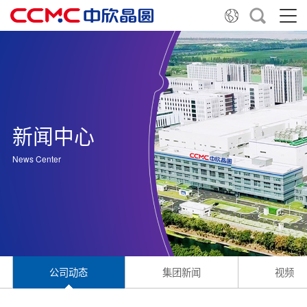
新闻中心
News Center
公司动态
集团新闻
视频中