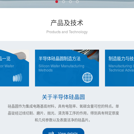
产品及技术
Products and Technology
品一览
半导体硅晶圆制造方法
制造能力与技
tor Wafer
Silicon Wafer Manufacturing
Manufacturing C
Methods
Technical Adva
关于半导体硅晶圆
硅晶圆作为集成电路基底材料，具有电阻率、氧碳含量可控的特点。单
晶锭经过线切割、磨片、抛光、清洗等工序的作用，得到具有特定厚度
和几何参数以及表面洁净的硅晶片。
View details