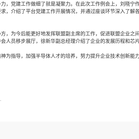
争力，党建工作做细了就是凝聚力。在此次工作例会上，刘晓宁
要求，介绍了平台党建工作开展情况，并通过座谈环节深入了解
办方，为今后能更好地发挥联盟副主席的工作，促进联盟企业之
参会人员移步展厅，徐新华副总经理介绍了企业的发展历程和芯
精神为指导，加强半导体人才的培养，努力提升企业技术创新能
…