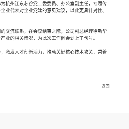
作为杭州江东芯谷党工委委员、办公室副主任，专题传
各企业代表对企业党建的意见建议，以此更具针对性、
间的交流联系，在会议结束之际，公司副总经理徐新华
片产业的相关情况，为此次工作例会划上了句号。
力，激发人才创新活力，推动关键核心技术攻关，秉着
返回