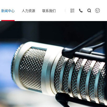
新闻中心
人力资源
联系我们