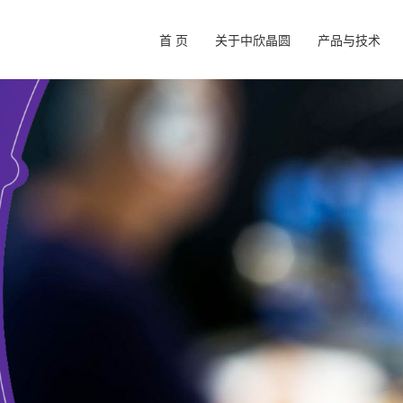
首 页
关于中欣晶圆
产品与技术