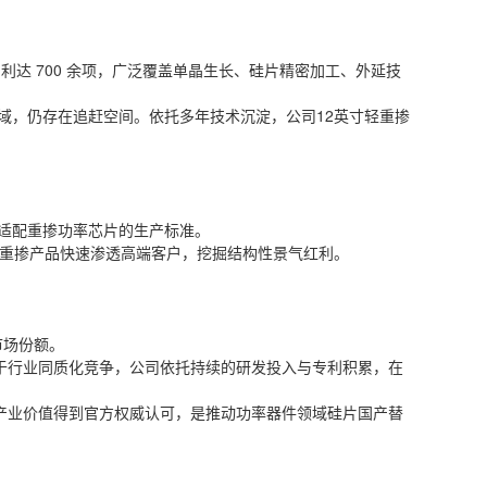
利达 700 余项，广泛覆盖单晶生长、硅片精密加工、外延技
域，仍存在追赶空间。依托多年技术沉淀，公司12英寸轻重掺
适配重掺功率芯片的生产标准。
力重掺产品快速渗透高端客户，挖掘结构性景气红利。
市场份额。
同于行业同质化竞争，公司依托持续的研发投入与专利积累，在
产业价值得到官方权威认可，是推动功率器件领域硅片国产替