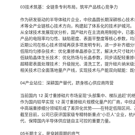
03技术筑基：全链条专利布局，筑牢产品核心竞争力
作为研发驱动的半导体硅片企业，中欣晶圆长期深耕核心技术自
术等全产业链核心技术方向，构建起了体系化的技术护城河。
从全球技术发展现状分析，国产硅片在主流商用制程中，已基
产品的电阻率均匀性、缺陷密度、表面平整度等核心参数，均
近期公司在核心技术领域再获多项发明专利，进一步补齐细分
低阻均匀掺杂技术：优化重掺单晶掺杂工艺，解决大尺寸硅片
低缺陷晶体生长技术：优化热场与长晶参数，同步适配轻重掺
超精密表面处理技术：升级抛光、清洗工艺，提升硅片纳米级
相关技术已全面落地量产产线，实现技术与产能双向赋能：既
04产业站位：深耕国产替代，跻身核心供应商阵营
当前国内 12 英寸重掺硅片市场呈现“头部集中、梯队追赶
作为国内较早实现 12 英寸重掺硅片规模化量产的厂商，
中高端重掺细分领域形成了差异化优势——在特定低阻区间、
截至目前，公司已获评国家级专精特新重点“小巨人”企业，
代、保障国内半导体供应链自主可控的重要力量。
05长期主义，是穿越周期的底气