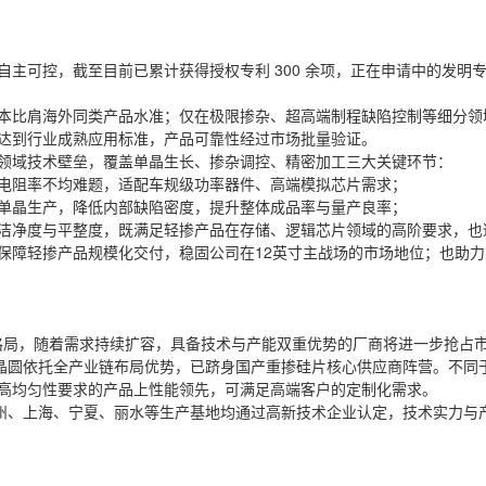
主可控，截至目前已累计获得授权专利 300 余项，正在申请中的发明专
本比肩海外同类产品水准；仅在极限掺杂、超高端制程缺陷控制等细分领
达到行业成熟应用标准，产品可靠性经过市场批量验证。
领域技术壁垒，覆盖单晶生长、掺杂调控、精密加工三大关键环节：
电阻率不均难题，适配车规级功率器件、高端模拟芯片需求；
单晶生产，降低内部缺陷密度，提升整体成品率与量产良率；
洁净度与平整度，既满足轻掺产品在存储、逻辑芯片领域的高阶要求，也
保障轻掺产品规模化交付，稳固公司在12英寸主战场的市场地位；也助
”的格局，随着需求持续扩容，具备技术与产能双重优势的厂商将进一步抢占
中欣晶圆依托全产业链布局优势，已跻身国产重掺硅片核心供应商阵营。不
高均匀性要求的产品上性能领先，可满足高端客户的定制化需求。
杭州、上海、宁夏、丽水等生产基地均通过高新技术企业认定，技术实力与