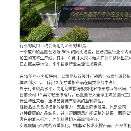
行业的风口，终会落地为企业的业绩。
一季度中欣晶圆营收近 50% 的同比增速，显著跑赢行业平均
加工的完整生产线，其中 12 英寸大尺寸硅片在公司整体出货
已占据主导地位，牢牢锚定行业主流需求赛道。
在12英寸业务板块内，公司坚持双线并行战略：持续加码轻
体盈利水平。目前 12 英寸重掺产品在同类业务中占比
处于行业较高水平，高毛利重掺与规模化轻掺形成互补格局，
目前公司 12 英寸轻重掺硅片，已批量导入全球主流晶圆
行业特性来看，重掺品类拥有更高的盈利弹性，
轻掺品类具备规模化放量潜力，双品类同步发展，也是公司一
这种健康的产品结构，并非短期跟风产能调整的结果，而是公
客户的准入标准，才能持续切入高端供应链，
实现规模与结构的双重优化，构建起“技术支撑产品、产品优化