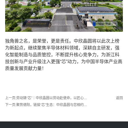
独角兽之名，是荣誉，更是责任。中欣晶圆将以此次上榜
为新起点，继续聚焦半导体材料领域，深耕自主研发，强
化智能制造与品质管控，不断提升核心竞争力，为浙江科
技创新与产业升级注入更强“芯”动力，为中国半导体产业高
质量发展贡献力量！
返回
上一页:劳动铸“芯”｜中欣晶圆以劳动赴使命，以匠心守
初心……
下一页:聚势德阳，链接“芯”生态：中欣晶圆与您相约
202……